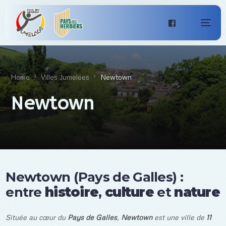
Home
Villes Jumelées
Newtown
Newtown
Newtown (Pays de Galles) :
entre
histoire
,
culture
et
nature
Située au cœur du
Pays de Galles
,
Newtown
est une ville de
1
1